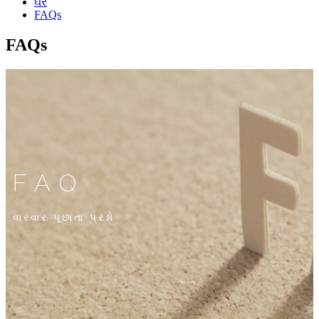
ઘર
FAQs
FAQs
FAQ
વારંવાર પૂછાતા પ્રશ્નો