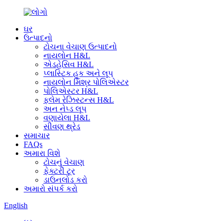
ઘર
ઉત્પાદનો
ટોચના વેચાણ ઉત્પાદનો
નાયલોન H&L
એડહેસિવ H&L
પ્લાસ્ટિક હૂક અને લૂપ
નાયલોન મિશ્ર પોલિએસ્ટર
પોલિએસ્ટર H&L
ફ્લેમ રેઝિસ્ટન્સ H&L
અન નેપ્ડ લૂપ
વણાયેલા H&L
સીવણ થ્રેડ
સમાચાર
FAQs
અમારા વિશે
ટોચનું વેચાણ
ફેક્ટરી ટૂર
ડાઉનલોડ કરો
અમારો સંપર્ક કરો
English