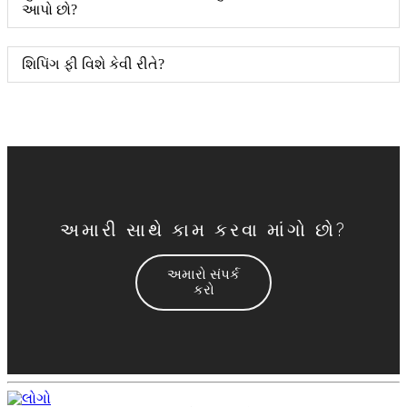
આપો છો?
શિપિંગ ફી વિશે કેવી રીતે?
અમારી સાથે કામ કરવા માંગો છો?
અમારો સંપર્ક
કરો