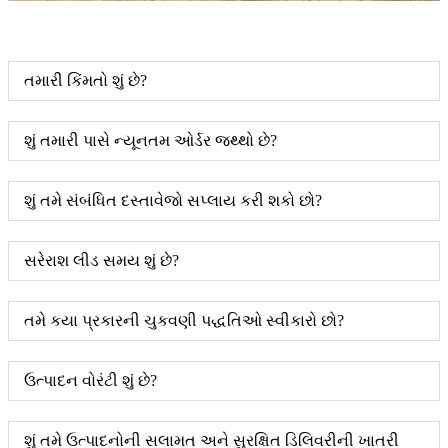
તમારી કિંમતો શું છે?
શું તમારી પાસે ન્યૂનતમ ઓર્ડર જથ્થો છે?
શું તમે સંબંધિત દસ્તાવેજો સપ્લાય કરી શકો છો?
સરેરાશ લીડ સમય શું છે?
તમે કયા પ્રકારની ચુકવણી પદ્ધતિઓ સ્વીકારો છો?
ઉત્પાદન વોરંટી શું છે?
શું તમે ઉત્પાદનોની સલામત અને સુરક્ષિત ડિલિવરીની ખાતરી