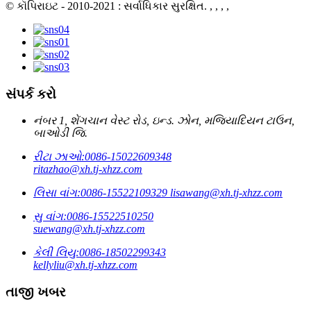
© કૉપિરાઇટ - 2010-2021 : સર્વાધિકાર સુરક્ષિત.
, , , ,
સંપર્ક કરો
નંબર 1, શેંગચાન વેસ્ટ રોડ, ઇન્ડ. ઝોન, મજિયાદિયન ટાઉન,
બાઓડી જિ.
રીટા ઝાઓ:
0086-15022609348
ritazhao@xh.tj-xhzz.com
લિસા વાંગ:
0086-15522109329
lisawang@xh.tj-xhzz.com
સુ વાંગ:
0086-15522510250
suewang@xh.tj-xhzz.com
કેલી લિયુ:
0086-18502299343
kellyliu@xh.tj-xhzz.com
તાજી ખબર