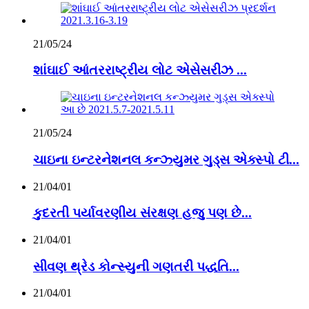
21/05/24
શાંઘાઈ આંતરરાષ્ટ્રીય લોટ એસેસરીઝ ...
21/05/24
ચાઇના ઇન્ટરનેશનલ કન્ઝ્યુમર ગુડ્સ એક્સ્પો ટી...
21/04/01
કુદરતી પર્યાવરણીય સંરક્ષણ હજુ પણ છે...
21/04/01
સીવણ થ્રેડ કોન્સ્યુની ગણતરી પદ્ધતિ...
21/04/01