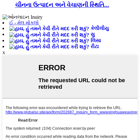
ચીનના ઉત્પાદન અને વેચાણની સ્થિતિ...
ઈ - મેલ મોકલો
કેલીલીયુ
સુ
લિસા
રીટા
x