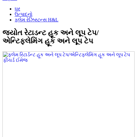
ઘર
ઉત્પાદનો
ફ્લેમ રેઝિસ્ટન્સ H&L
જ્યોત રેટાડન્ટ હૂક અને લૂપ ટેપ/
એન્ટિફ્લેમિંગ હૂક અને લૂપ ટેપ