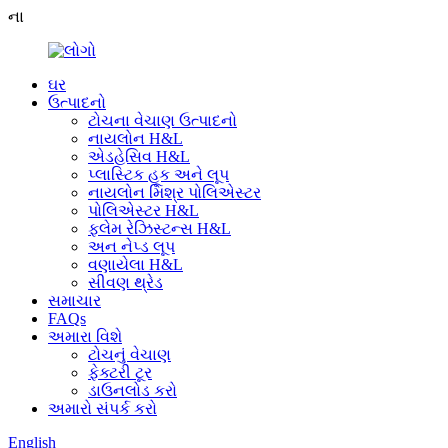
ના
ઘર
ઉત્પાદનો
ટોચના વેચાણ ઉત્પાદનો
નાયલોન H&L
એડહેસિવ H&L
પ્લાસ્ટિક હૂક અને લૂપ
નાયલોન મિશ્ર પોલિએસ્ટર
પોલિએસ્ટર H&L
ફ્લેમ રેઝિસ્ટન્સ H&L
અન નેપ્ડ લૂપ
વણાયેલા H&L
સીવણ થ્રેડ
સમાચાર
FAQs
અમારા વિશે
ટોચનું વેચાણ
ફેક્ટરી ટૂર
ડાઉનલોડ કરો
અમારો સંપર્ક કરો
English