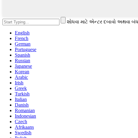
શોધવા માટે એન્ટર દબાવો અથવા બંધ
English
French
German
Portuguese
Spanish
Russian
Japanese
Korean
Arabic
Irish
Greek
Turkish
Italian
Danish
Romanian
Indonesian
Czech
Afrikaans
Swedish