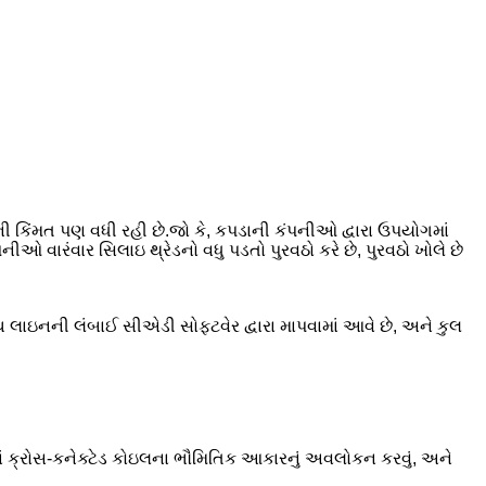
ી કિંમત પણ વધી રહી છે.જો કે, કપડાની કંપનીઓ દ્વારા ઉપયોગમાં
 વારંવાર સિલાઇ થ્રેડનો વધુ પડતો પુરવઠો કરે છે, પુરવઠો ખોલે છે
ીચ લાઇનની લંબાઈ સીએડી સોફ્ટવેર દ્વારા માપવામાં આવે છે, અને કુલ
માં ક્રોસ-કનેક્ટેડ કોઇલના ભૌમિતિક આકારનું અવલોકન કરવું, અને