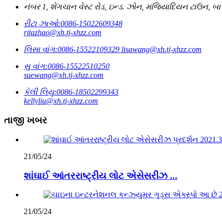
નંબર 1, શેંગચાન વેસ્ટ રોડ, ઇન્ડ. ઝોન, મજિયાદિયન ટાઉન, બ
રીટા ઝાઓ:
0086-15022609348
ritazhao@xh.tj-xhzz.com
લિસા વાંગ:
0086-15522109329
lisawang@xh.tj-xhzz.com
સુ વાંગ:
0086-15522510250
suewang@xh.tj-xhzz.com
કેલી લિયુ:
0086-18502299343
kellyliu@xh.tj-xhzz.com
તાજી ખબર
21/05/24
શાંઘાઈ આંતરરાષ્ટ્રીય લોટ એસેસરીઝ ...
21/05/24