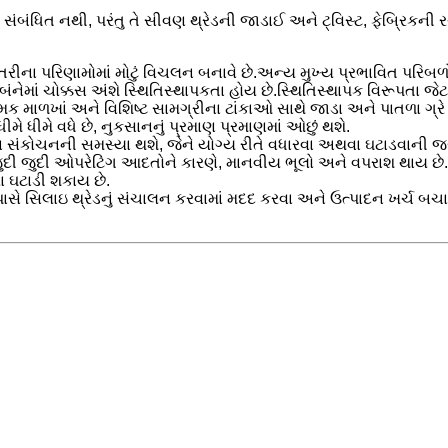
ીતે સંબંધિત નથી, પરંતુ તે સીવણ થ્રેડની જાડાઈ અને ટ્વિસ્ટ, ફેબ્રિ
ીના પરિણામોમાં મોટું વિચલન બનાવે છે.અન્ય મુખ્ય પ્રભાવિત પરિબળો
નેમાં ચોક્કસ અંશે સ્થિતિસ્થાપકતા હોય છે.સ્થિતિસ્થાપક વિરૂપતા જેટ
 માળખાં અને વિશિષ્ટ સામગ્રીના ટાંકાઓ સાથે જાડા અને પાતળા ગ્રે ક
મે ધીમે વધે છે, નુકસાનનું પ્રમાણ પ્રમાણમાં ઓછું થશે.
ના સંકોચનની સમસ્યા થશે, જેને યોગ્ય રીતે વધારવા અથવા ઘટાડવાની જર
જુદી જુદી ઓપરેટિંગ આદતોને કારણે, માનવીય ભૂલો અને વપરાશ થાય છ
રા ઘટાડી શકાય છે.
પાસે સિલાઇ થ્રેડનું સંચાલન કરવામાં મદદ કરવા અને ઉત્પાદન ખર્ચ બચાવ