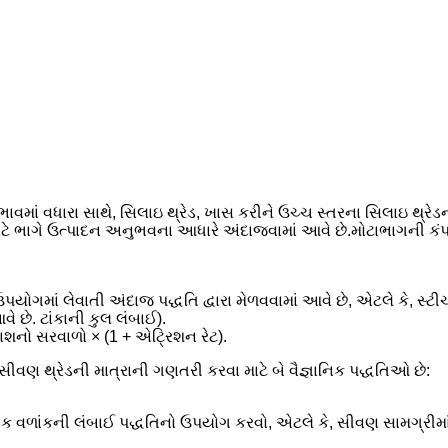
ાં વધારા સાથે, સિલાઇ થ્રેડ, ખાસ કરીને ઉચ્ચ સ્તરના સિલાઇ થ્રેડન
ે ભાગે ઉત્પાદન અનુભવના આધારે અંદાજવામાં આવે છે.મોટાભાગની કંપનીઓ
પયોગમાં લેવાતી અંદાજ પદ્ધતિ દ્વારા મેળવવામાં આવે છે, એટલે કે, સ્ટ
ે છે. ટાંકાની કુલ લંબાઈ).
ાશનો સરવાળો × (1 + એટ્રિશન રેટ).
સીવણ થ્રેડની માત્રાની ગણતરી કરવા માટે બે વૈજ્ઞાનિક પદ્ધતિઓ છે:
ૌમિતિક વળાંકની લંબાઈ પદ્ધતિનો ઉપયોગ કરવો, એટલે કે, સીવણ સામગ્રી