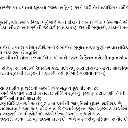
રછેદ પર વપરાતા થ્રેડના જથ્થા સહિત), અને પછી તેને સ્ટીચિંગના મીટર
ગણતરી, ઓવરલોક સ્લિટ પહોળાઈ અને ટાંકાની લંબાઈ જેવા પરિબળોને એકીકૃત 
, સીવણ સામગ્રીની જાડાઈ (ગ્રે કાપડ), દોરાની ગણતરી, ટાંકાની ઘનત
ંબાઈનો વપરાશ કરેલ સ્ટીચિંગની લંબાઈનો ગુણોત્તર.આ ગુણોત્તર વાસ્તવ
 ટાંકો લંબાઈ પદ્ધતિ.
ર સીવની ચોક્કસ લંબાઈને માપો અને રંગને ચિહ્નિત કરો.સીવણ કર્યા 
ની સીવણ સામગ્રીનો ઉપયોગ કરો, પછી વધુ સારા ટાંકાના આકાર સાથે વિ
પરાતા થ્રેડની માત્રાની ગણતરી કરો. (લંબાઈ અથવા વજન).
ાયેલ સીવણ થ્રેડનો જથ્થો એક મહત્વપૂર્ણ પરિબળ છે;
ે બેકલોગ ઘટાડી શકાય છે.સીવિંગ થ્રેડનું પ્રમાણ ઘટાડવાથી કંપનીના 
્જિનમાં વધારો થાય છે;
વણ વિશિષ્ટતાઓ અને ગુણવત્તા અંગેની જાગૃતિમાં સુધારો થઈ શકે છે;
લવા માટે યાદ અપાવી શકાય છે.જ્યારે જીન્સ જેવા ખુલ્લા ટાંકાઓમાં સ
ર્વક ગણતરી કરવી જોઈએ, જેથી ઉત્પાદકતામાં સુધારો થાય;
 ગણતરી કરવા માટે પ્રમાણમાં સરળ છે, અને ગણતરીનું પરિણામ સચોટ છે, 