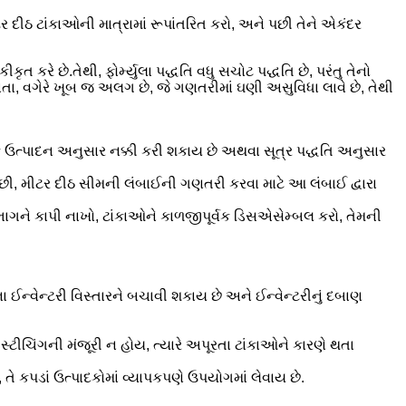
 દીઠ ટાંકાઓની માત્રામાં રૂપાંતરિત કરો, અને પછી તેને એકંદર
કરે છે.તેથી, ફોર્મ્યુલા પદ્ધતિ વધુ સચોટ પદ્ધતિ છે, પરંતુ તેનો
ા, વગેરે ખૂબ જ અલગ છે, જે ગણતરીમાં ઘણી અસુવિધા લાવે છે, તેથી
િક ઉત્પાદન અનુસાર નક્કી કરી શકાય છે અથવા સૂત્ર પદ્ધતિ અનુસાર
પછી, મીટર દીઠ સીમની લંબાઈની ગણતરી કરવા માટે આ લંબાઈ દ્વારા
ભાગને કાપી નાખો, ટાંકાઓને કાળજીપૂર્વક ડિસએસેમ્બલ કરો, તેમની
ઈન્વેન્ટરી વિસ્તારને બચાવી શકાય છે અને ઈન્વેન્ટરીનું દબાણ
્ટીચિંગની મંજૂરી ન હોય, ત્યારે અપૂરતા ટાંકાઓને કારણે થતા
તે કપડાં ઉત્પાદકોમાં વ્યાપકપણે ઉપયોગમાં લેવાય છે.