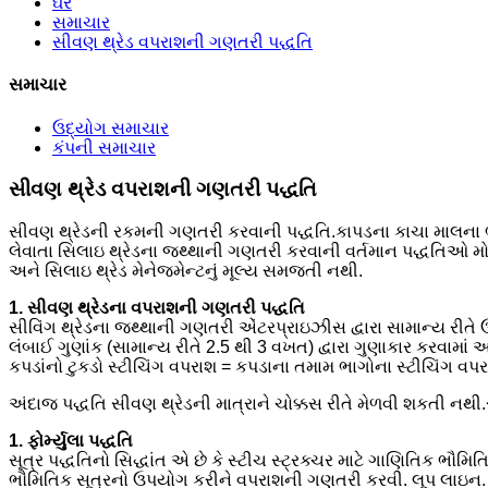
ઘર
સમાચાર
સીવણ થ્રેડ વપરાશની ગણતરી પદ્ધતિ
સમાચાર
ઉદ્યોગ સમાચાર
કંપની સમાચાર
સીવણ થ્રેડ વપરાશની ગણતરી પદ્ધતિ
સીવણ થ્રેડની રકમની ગણતરી કરવાની પદ્ધતિ.કાપડના કાચા માલના ભાવમ
લેવાતા સિલાઇ થ્રેડના જથ્થાની ગણતરી કરવાની વર્તમાન પદ્ધતિઓ મોટ
અને સિલાઇ થ્રેડ મેનેજમેન્ટનું મૂલ્ય સમજતી નથી.
1. સીવણ થ્રેડના વપરાશની ગણતરી પદ્ધતિ
સીવિંગ થ્રેડના જથ્થાની ગણતરી એંટરપ્રાઇઝીસ દ્વારા સામાન્ય રીતે ઉ
લંબાઈ ગુણાંક (સામાન્ય રીતે 2.5 થી 3 વખત) દ્વારા ગુણાકાર કરવામાં આવ
કપડાંનો ટુકડો સ્ટીચિંગ વપરાશ = કપડાના તમામ ભાગોના સ્ટીચિંગ વપર
અંદાજ પદ્ધતિ સીવણ થ્રેડની માત્રાને ચોક્કસ રીતે મેળવી શકતી નથી.
1. ફોર્મ્યુલા પદ્ધતિ
સૂત્ર પદ્ધતિનો સિદ્ધાંત એ છે કે સ્ટીચ સ્ટ્રક્ચર માટે ગાણિતિક ભ
ભૌમિતિક સૂત્રનો ઉપયોગ કરીને વપરાશની ગણતરી કરવી. લૂપ લાઇન.