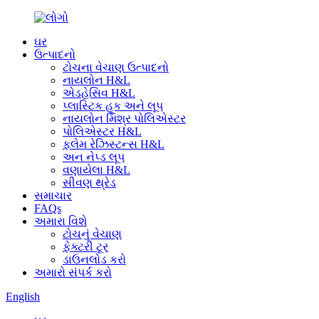
ઘર
ઉત્પાદનો
ટોચના વેચાણ ઉત્પાદનો
નાયલોન H&L
એડહેસિવ H&L
પ્લાસ્ટિક હૂક અને લૂપ
નાયલોન મિશ્ર પોલિએસ્ટર
પોલિએસ્ટર H&L
ફ્લેમ રેઝિસ્ટન્સ H&L
અન નેપ્ડ લૂપ
વણાયેલા H&L
સીવણ થ્રેડ
સમાચાર
FAQs
અમારા વિશે
ટોચનું વેચાણ
ફેક્ટરી ટૂર
ડાઉનલોડ કરો
અમારો સંપર્ક કરો
English