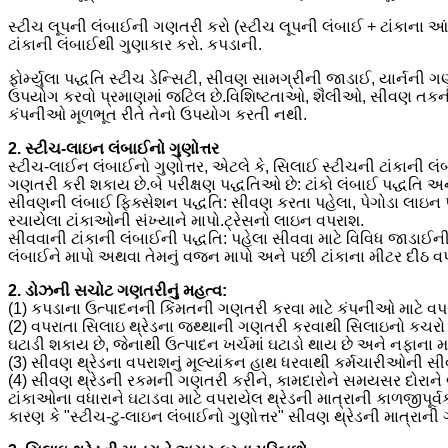
સ્ટીચ લૂપની લંબાઈની ગણતરી કરો (સ્ટીચ લૂપની લંબાઈ + ટાંકાના આંત
ટાંકાની લંબાઈથી ગુણાકાર કરો. કપડાની.
ફોર્મ્યુલા પદ્ધતિ સ્ટીચ ડેન્સિટી, સીવણ સામગ્રીની જાડાઈ, યાર્નની 
ઉપયોગ કરવો પ્રમાણમાં જટિલ છે.વિશિષ્ટતાઓ, શૈલીઓ, સીવણ તકનીકો
કંપનીઓ મૂળભૂત રીતે તેનો ઉપયોગ કરતી નથી.
2. સ્ટીચ-લાઇન લંબાઈનો ગુણોત્તર
સ્ટીચ-લાઈન લંબાઈનો ગુણોત્તર, એટલે કે, સિલાઈ સ્ટીચની ટાંકાની લ
ગણતરી કરી શકાય છે.બે પરીક્ષણ પદ્ધતિઓ છે: ટાંકો લંબાઈ પદ્ધતિ અને
સીવણની લંબાઈ ફિક્સેશન પદ્ધતિ: સીવણ કરતા પહેલા, પેગોડા લાઇન પ
રચાયેલા ટાંકાઓની સંખ્યાને માપો.ટ્રેસનો લાઇન વપરાશ.
સીવવાની ટાંકાની લંબાઈની પદ્ધતિ: પહેલા સીવવા માટે વિવિધ જાડાઈ
લંબાઈને માપો અથવા તેમનું વજન માપો અને પછી ટાંકાના મીટર દીઠ વ
2. ડોઝની સચોટ ગણતરીનું મહત્વ:
(1) કપડાના ઉત્પાદનની કિંમતની ગણતરી કરવા માટે કંપનીઓ માટે વપર
(2) વપરાતા સિલાઇ થ્રેડના જથ્થાની ગણતરી કરવાથી સિલાઇનો કચરો અન
ઘટાડી શકાય છે, જેનાથી ઉત્પાદન ખર્ચમાં ઘટાડો થાય છે અને નફાના માર
(3) સીવણ થ્રેડના વપરાશનું મૂલ્યાંકન હાથ ધરવાથી કર્મચારીઓની સી
(4) સીવણ થ્રેડની રકમની ગણતરી કરીને, કામદારોને સમયસર દોરાને બદ
ટાંકાઓના વધારાને ઘટાડવા માટે વપરાયેલ થ્રેડની માત્રાની કાળજીપૂ
કારણ કે "સ્ટીચ-ટુ-લાઇન લંબાઈનો ગુણોત્તર" સીવણ થ્રેડની માત્રાની