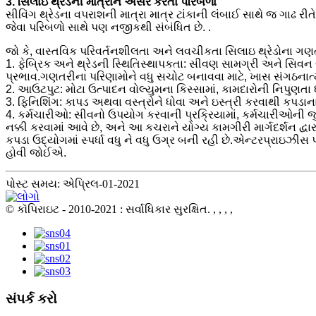
3. સિલાઇ થ્રેડની માત્રાને અસર કરતા પરિબળો
સીવિંગ થ્રેડના વપરાશની માત્રા માત્ર ટાંકાની લંબાઈ સાથે જ ગાઢ ર
જેવા પરિબળો સાથે પણ નજીકથી સંબંધિત છે. .
જો કે, વાસ્તવિક પરિવર્તનશીલતા અને લવચીકતા સિલાઇ થ્રેડોના ગણતર
1. ફેબ્રિક અને થ્રેડની સ્થિતિસ્થાપકતા: સીવણ સામગ્રી અને સિવન બં
પ્રભાવ.ગણતરીના પરિણામોને વધુ સચોટ બનાવવા માટે, ખાસ સંગઠનાત્મક
2. આઉટપુટ: મોટા ઉત્પાદન વોલ્યુમના કિસ્સામાં, કામદારોની નિપુણતા ધી
3. ફિનિશિંગ: કાપડ અથવા વસ્ત્રોને ધોવા અને ઇસ્ત્રી કરવાથી કપડા
4. કર્મચારીઓ: સીવનો ઉપયોગ કરવાની પ્રક્રિયામાં, કર્મચારીઓની 
નક્કી કરવામાં આવે છે, અને આ કચરાને યોગ્ય કામગીરી માર્ગદર્શન દ્વા
કપડા ઉદ્યોગમાં સ્પર્ધા વધુ ને વધુ ઉગ્ર બની રહી છે.એન્ટરપ્રાઇઝીસ 
હોવી જોઈએ.
પોસ્ટ સમય: એપ્રિલ-01-2021
© કૉપિરાઇટ - 2010-2021 : સર્વાધિકાર સુરક્ષિત.
, , , ,
સંપર્ક કરો