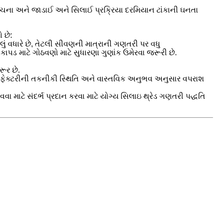
કની રચના અને જાડાઈ અને સિલાઈ પ્રક્રિયા દરમિયાન ટાંકાની ઘનતા
 છે:
લું વધારે છે, તેટલી સીવણની માત્રાની ગણતરી પર વધુ
ાપડ માટે ગોઠવણો માટે સુધારણા ગુણાંક ઉમેરવા જરૂરી છે.
ૂર છે.
ે.ફેક્ટરીની તકનીકી સ્થિતિ અને વાસ્તવિક અનુભવ અનુસાર વપરાશ
વા માટે સંદર્ભ પ્રદાન કરવા માટે યોગ્ય સિલાઇ થ્રેડ ગણતરી પદ્ધતિ