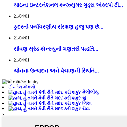
ચાઇના ઇન્ટરનેશનલ કન્ઝ્યુમર ગુડ્સ એક્સ્પો ટી...
21/04/01
કુદરતી પર્યાવરણીય સંરક્ષણ હજુ પણ છે...
21/04/01
સીવણ થ્રેડ કોન્સ્યુની ગણતરી પદ્ધતિ...
21/04/01
ચીનના ઉત્પાદન અને વેચાણની સ્થિતિ...
ઈ - મેલ મોકલો
કેલીલીયુ
સુ
લિસા
રીટા
x